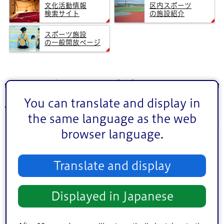
文化活動情報
区内スポーツ
検索サイト
の施設紹介
スポーツ施設
の一般開放ページ
2026年5月21日（木）のイベント
You can translate and display in
the same language as the web
前月
5
次月
2026年
月
browser language.
1
2
Translate and display
3
4
5
6
7
8
9
10
11
12
13
14
15
16
Displayed in Japanese
17
18
19
20
21
22
23