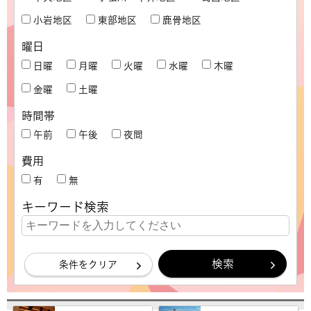
小岩地区
東部地区
鹿骨地区
曜日
日曜
月曜
火曜
水曜
木曜
金曜
土曜
時間帯
午前
午後
夜間
費用
有
無
キーワード検索
条件をクリア