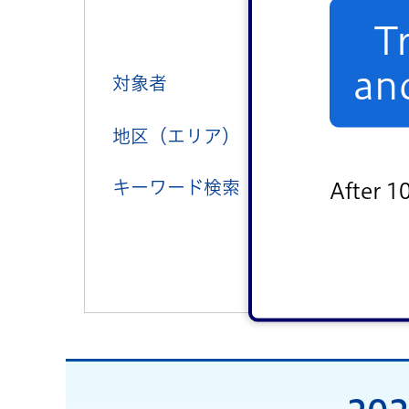
健康
T
an
対象者
子ども向け
地区（エリア）
中央地区
キーワード検索
After 1