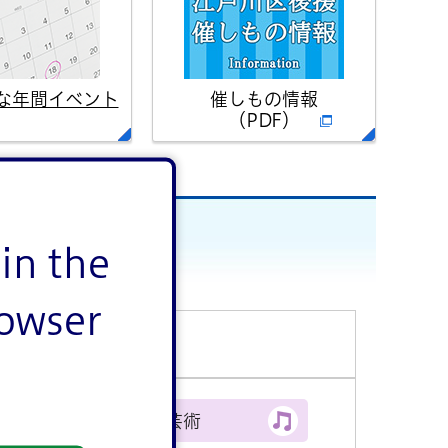
な年間イベント
催しもの情報
（PDF）
in the
rowser
文化・芸術