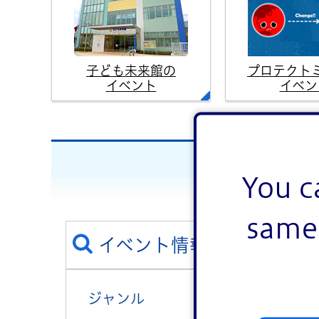
子ども未来館の
プロテクト
イベント
イベン
You c
same 
イベント情報を絞り込む
ジャンル
講演・講座・教