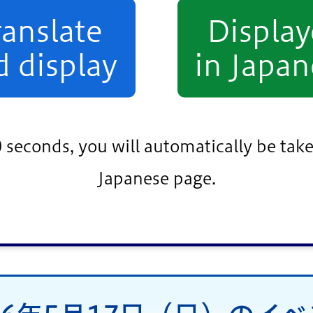
相談
その他
ranslate
Displa
d display
in Japan
熟年者向け
事業者向け
小松川・平井地区
葛西地区
小岩地区
0 seconds, you will automatically be take
Japanese page.
条件をクリア