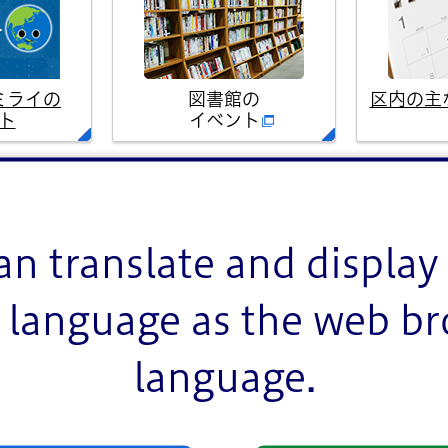
ミライの
図書館の
区内の主
ト
イベント
イベント一覧
an translate and display 
language as the web b
language.
室
お祭り
スポーツ