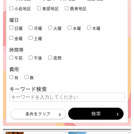
小岩地区
東部地区
鹿骨地区
曜日
日曜
月曜
火曜
水曜
木曜
金曜
土曜
時間帯
午前
午後
夜間
費用
有
無
キーワード検索
条件をクリア