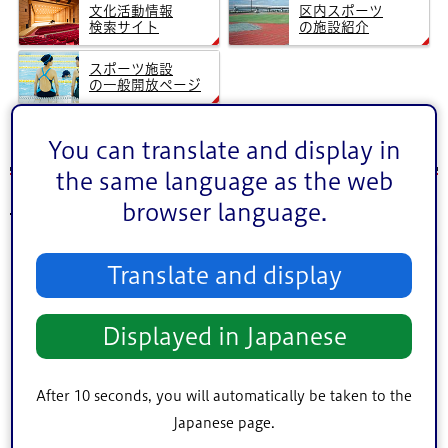
文化活動情報
区内スポーツ
検索サイト
の施設紹介
スポーツ施設
の一般開放ページ
You can translate and display in
2026年5月16日（土）のイベント
the same language as the web
browser language.
前月
5
次月
2026年
月
Translate and display
1
2
3
4
5
6
7
8
9
Displayed in Japanese
10
11
12
13
14
15
16
After 10 seconds, you will automatically be taken to the
17
18
19
20
21
22
23
Japanese page.