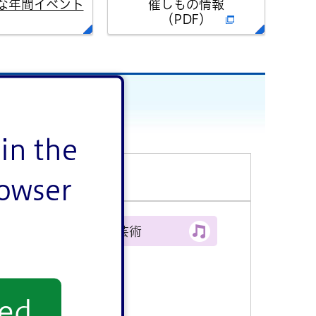
な年間イベント
催しもの情報
（PDF）
in the
rowser
文化・芸術
yed