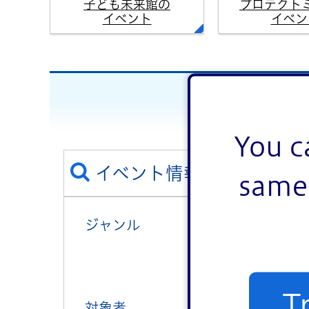
子ども未来館の
プロテクト
イベント
イベン
You c
イベント情報を絞り込む
same 
ジャンル
講演・講座・教
健康
T
対象者
子ども向け