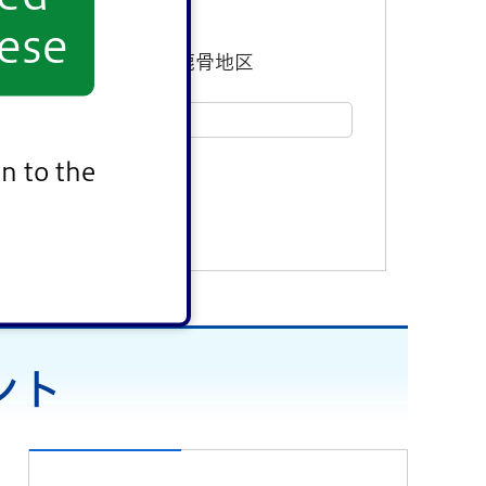
ese
東部地区
鹿骨地区
n to the
ント