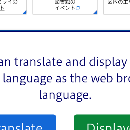
ミライの
図書館の
区内の主
ト
イベント
イベント一覧
an translate and display 
language as the web b
language.
室
お祭り
スポーツ
相談
その他
ranslate
Displa
熟年者向け
事業者向け