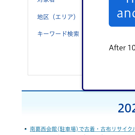
an
地区（エリア）
中央地区
キーワード検索
After 1
2
南葛西会館(駐車場)で古着・古布リサイクル回