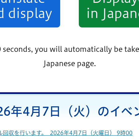
d display
in Japan
小松川・平井地区
葛西地区
小岩地区
0 seconds, you will automatically be take
条件をクリア
Japanese page.
026年4月7日（火）のイベ
収を行います。 2026年4月7日（火曜日） 9時00