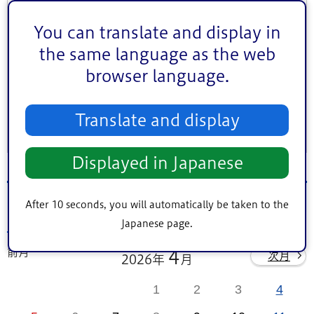
地区（エリア）
中央地区
小松川・平井地区
葛西地区
You can translate and display in
小岩地区
東部地区
鹿骨地区
the same language as the web
キーワード検索
browser language.
Translate and display
条件をクリア
Displayed in Japanese
2026年4月21日（火）のイベント
After 10 seconds, you will automatically be taken to the
Japanese page.
前月
4
次月
2026年
月
1
2
3
4