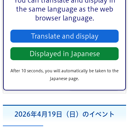
You can translate and display in
その他
the same language as the web
対象者
browser language.
子ども向け
熟年者向け
事業者向け
地区（エリア）
Translate and display
中央地区
小松川・平井地区
葛西地区
小岩地区
東部地区
鹿骨地区
Displayed in Japanese
キーワード検索
After 10 seconds, you will automatically be taken to the
Japanese page.
条件をクリア
2026年4月19日（日）のイベント