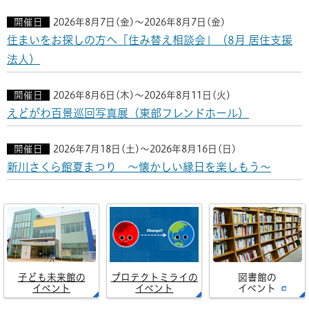
開催日
2026年8月7日(金)～2026年8月7日(金)
住まいをお探しの方へ「住み替え相談会」（8月 居住支援
法人）
開催日
2026年8月6日(木)～2026年8月11日(火)
えどがわ百景巡回写真展（東部フレンドホール）
開催日
2026年7月18日(土)～2026年8月16日(日)
新川さくら館夏まつり ～懐かしい縁日を楽しもう～
子ども未来館の
プロテクトミライの
図書館の
イベント
イベント
イベント