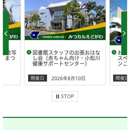
年記念写
図書館スタッフの出張おはな
おは
！まつ
し会（赤ちゃん向け・小松川
スペ
健康サポートセンター）
ンこ
開催日
開催日
日
2026年8月10日
STOP