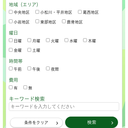
地域（エリア）
中央地区
小松川・平井地区
葛西地区
小岩地区
東部地区
鹿骨地区
曜日
日曜
月曜
火曜
水曜
木曜
金曜
土曜
時間帯
午前
午後
夜間
費用
有
無
キーワード検索
条件をクリア