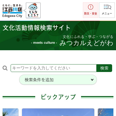
江戸川区
防災・安全
メニュー
文化活動情報検索サイト
文化にふれる・学ぶ・つながる
みつカルえどがわ
- meets culture -
検索条件を追加
ピックアップ