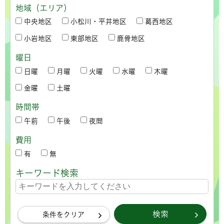
地域（エリア）
中央地区
小松川・平井地区
葛西地区
小岩地区
東部地区
鹿骨地区
曜日
日曜
月曜
火曜
水曜
木曜
金曜
土曜
時間帯
午前
午後
夜間
費用
有
無
キーワード検索
条件をクリア