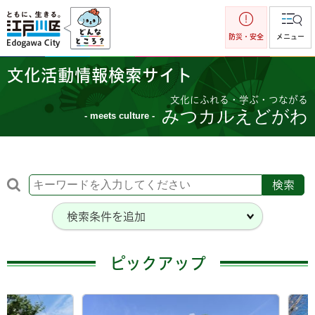
江戸川区
防災・安全
メニュー
文化活動情報検索サイト
文化にふれる・学ぶ・つながる
みつカルえどがわ
- meets culture -
検索条件を追加
ピックアップ