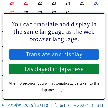
20
21
22
23
24
25
26
27
28
29
30
31
You can translate and display in
the same language as the web
トールペイント ハートローズ 2023年4月1日（土曜
日） ～ 2027年3月31日（水曜日）
browser language.
江戸川女声合唱団 2024年11月14日（木曜日） ～ 2027
年4月1日（木曜日）
Translate and display
江戸川区「楽しい！英会話」 2024年11月24日（日曜
日） ～ 2027年3月28日（日曜日）
Displayed in Japanese
楽しみま書の会 2025年1月21日（火曜日） ～ 2027年3
月31日（水曜日）
After 10 seconds, you will automatically be taken to the
Japanese page.
表千家茶道「淡水会」 2025年3月4日（火曜日） ～
2027年3月31日（水曜日）
尺八教室 2025年3月10日（月曜日） ～ 2027年3月31日