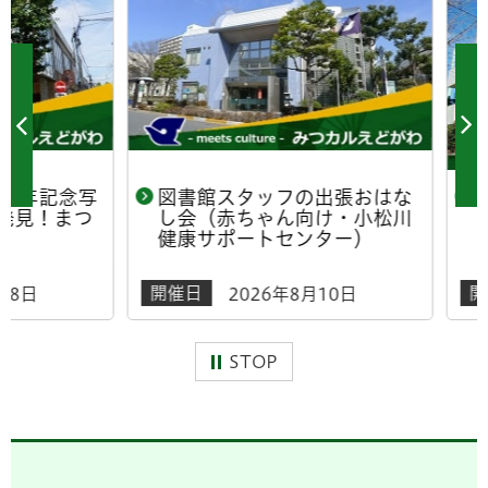
年記念写
図書館スタッフの出張おはな
おは
！まつ
し会（赤ちゃん向け・小松川
スペ
健康サポートセンター）
ンこ
開催日
開催日
日
2026年8月10日
STOP