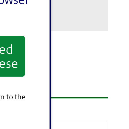
yed
ese
ベント
n to the