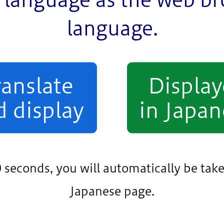
language.
ア
ranslate
Displa
d display
in Japan
25年7月10日（木）のイ
0 seconds, you will automatically be take
Japanese page.
1日（土曜日） ～ 2027年3月31日（水曜日）