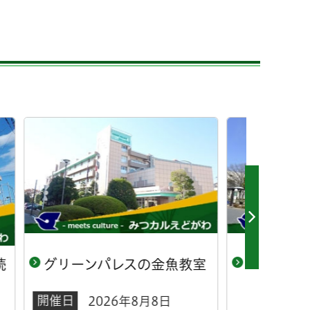
魚教室
図書館スタッフの出張おは
おは
なし会（赤ちゃん向け・小
会ス
松川健康サポートセンタ
るパ
ー）