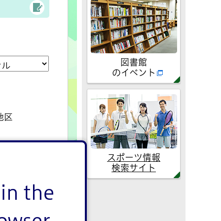
図書館
のイベント
地区
スポーツ情報
検索サイト
in the
rowser