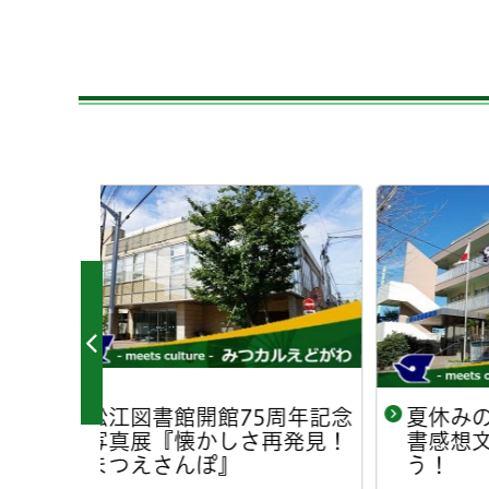
周年記念
夏休みの宿題応援講座 読
夏
再発見！
書感想文の書き方を知ろ
書
う！
う