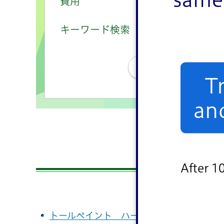
費用
有
無
キーワード検索
条件をクリ
T
an
20
After 1
トールペイント ハートローズ 2023年4月