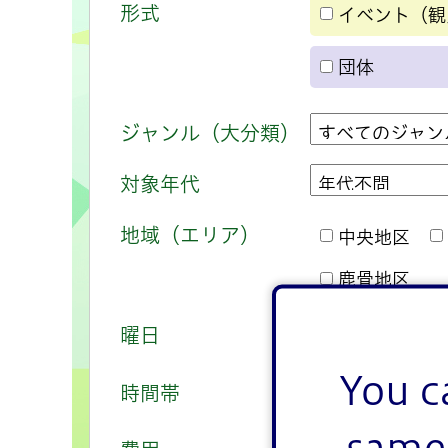
形式
イベント（観
団体
ジャンル（大分類）
対象年代
地域（エリア）
中央地区
鹿骨地区
曜日
日曜
月曜
You c
時間帯
午前
午後
same 