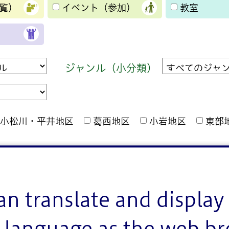
覧）
イベント（参加）
教室
ジャンル（小分類）
小松川・平井地区
葛西地区
小岩地区
東部
火曜
水曜
木曜
金曜
土曜
an translate and display 
夜間
language as the web b