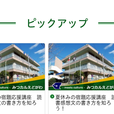
ピックアップ
休みの宿題応援講座 読
グリーンパレスの金
感想文の書き方を知ろ
！
開催日
2026年8月8日