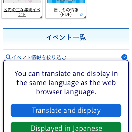
区内の主な年間イベ
催しもの情報
ント
（PDF）
イベント一覧
イベント情報を絞り込む
ジャンル
You can translate and display in
講演・講座・教室
お祭り
the same language as the web
browser language.
スポーツ
文化・芸術
健康
相談
Translate and display
その他
対象者
Displayed in Japanese
子ども向け
熟年者向け
事業者向け