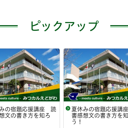
ピックアップ
休みの宿題応援講座 読
グリーンパレスの金
感想文の書き方を知ろ
！
開催日
2026年8月8日