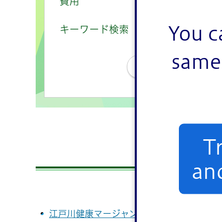
費用
有
無
You c
キーワード検索
same 
条件をクリ
T
20
an
江戸川健康マージャン東葛西支部（麻雀） 20