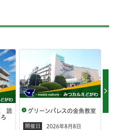
魚教室
図書館スタッフの出張おは
おは
なし会（赤ちゃん向け・小
会ス
松川健康サポートセンタ
るパ
ー）