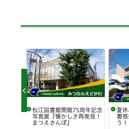
周年記念
夏休みの宿題応援講座 読
夏
再発見！
書感想文の書き方を知ろ
書
う！
う