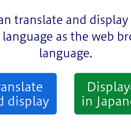
an translate and display 
language as the web b
ア
language.
ranslate
Displa
25年10月25日（土）のイ
d display
in Japan
25年10月23日（木曜日） ～ 2027年4月1日（木