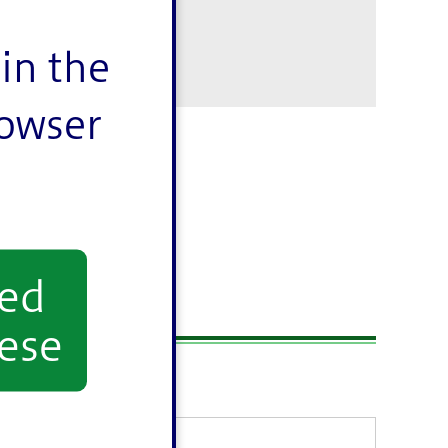
in the
rowser
yed
ベント
ese