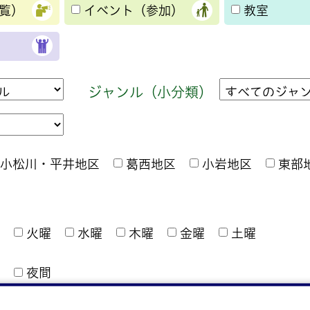
覧）
イベント（参加）
教室
ジャンル（小分類）
小松川・平井地区
葛西地区
小岩地区
東部
火曜
水曜
木曜
金曜
土曜
夜間