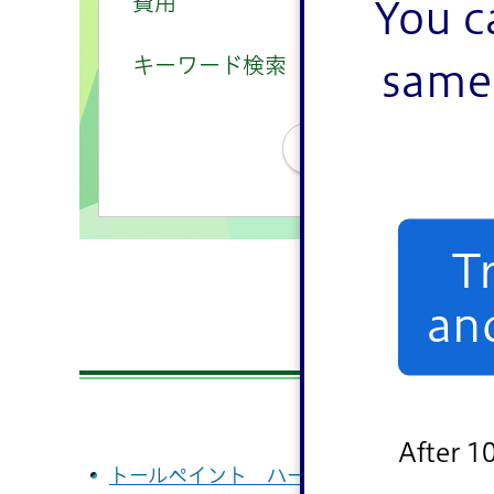
費用
有
無
You c
キーワード検索
same 
条件をクリ
T
an
20
After 1
トールペイント ハートローズ 2023年4月