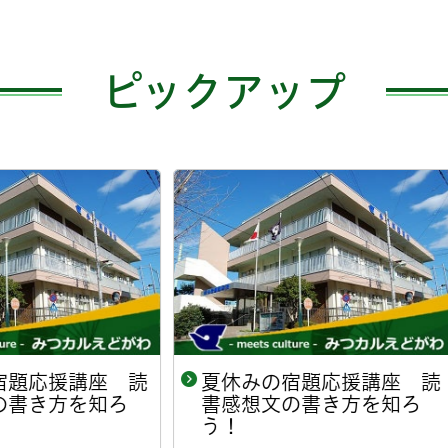
ピックアップ
休みの宿題応援講座 読
グリーンパレスの金
感想文の書き方を知ろ
！
開催日
2026年8月8日