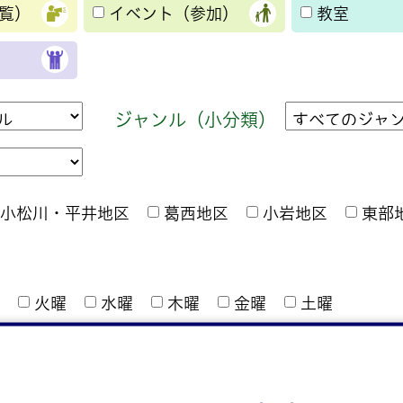
覧）
イベント（参加）
教室
ジャンル（小分類）
小松川・平井地区
葛西地区
小岩地区
東部
火曜
水曜
木曜
金曜
土曜
夜間