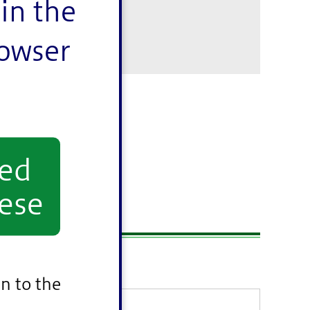
in the
rowser
yed
ese
ベント
n to the