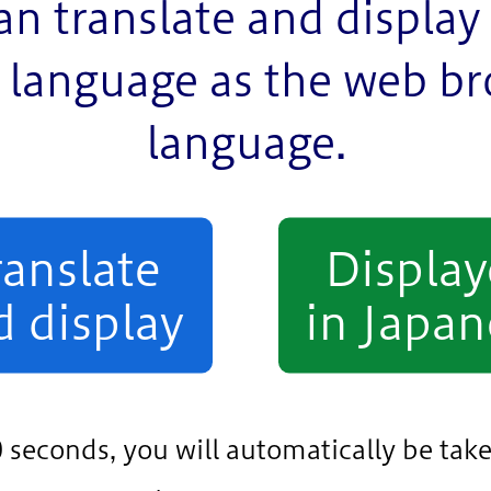
an translate and display 
language as the web b
language.
ア
ranslate
Displa
d display
in Japan
25年10月2日（木）のイ
0 seconds, you will automatically be take
1日（土曜日） ～ 2027年3月31日（水曜日）