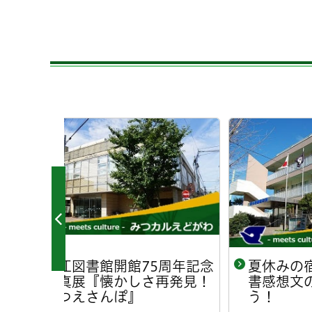
周年記念
夏休みの宿題応援講座 読
夏
再発見！
書感想文の書き方を知ろ
書
う！
う