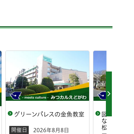
魚教室
図書館スタッフの出張おは
おは
なし会（赤ちゃん向け・小
会ス
松川健康サポートセンタ
るパ
ー）