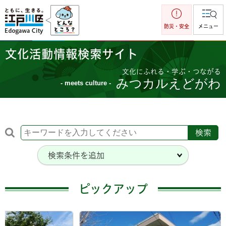
江戸川区
防災・安全
メニュー
文化活動情報検索サイト
文化にふれる・学ぶ・つながる
みつカルえどがわ
- meets culture -
検索条件を追加
ピックアップ