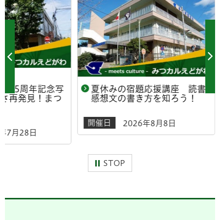
年記念写
夏休みの宿題応援講座 読書
夏休
！まつ
感想文の書き方を知ろう！
感想
開催日
開催日
2026年8月8日
日
STOP