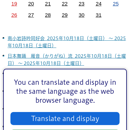
19
20
21
22
23
24
25
26
27
28
29
30
31
南小岩詩吟同好会 2025年10月18日（土曜日） ～ 2025
年10月18日（土曜日）
日本舞踊 雁音（かりがね）流 2025年10月18日（土曜
日） ～ 2025年10月18日（土曜日）
トールペイント ハートローズ 2023年4月1日（土曜
日） ～ 2027年3月31日（水曜日）
You can translate and display in
the same language as the web
江戸川女声合唱団 2024年11月14日（木曜日） ～ 2027
年4月1日（木曜日）
browser language.
江戸川区「楽しい！英会話」 2024年11月24日（日曜
日） ～ 2027年3月28日（日曜日）
Translate and display
楽しみま書の会 2025年1月21日（火曜日） ～ 2027年3