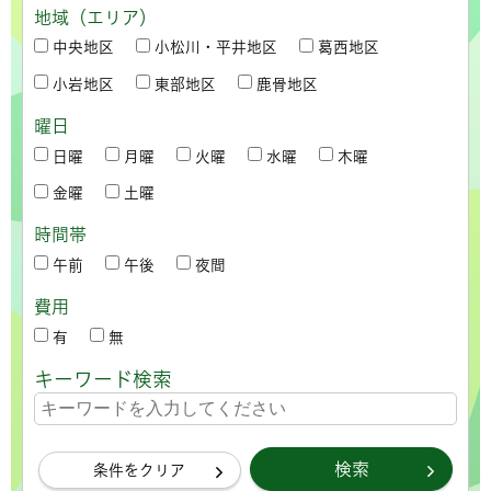
地域（エリア）
中央地区
小松川・平井地区
葛西地区
小岩地区
東部地区
鹿骨地区
曜日
日曜
月曜
火曜
水曜
木曜
金曜
土曜
時間帯
午前
午後
夜間
費用
有
無
キーワード検索
条件をクリア