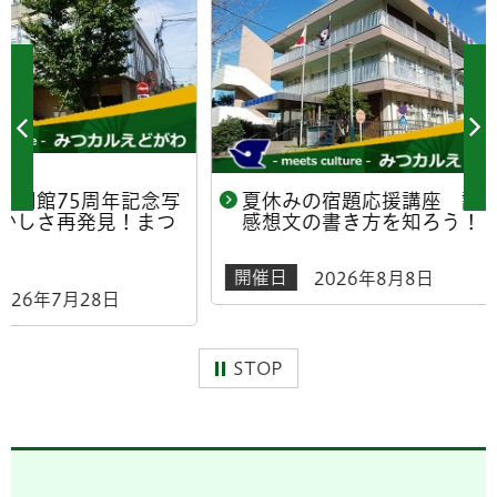
年記念写
夏休みの宿題応援講座 読書
夏休
！まつ
感想文の書き方を知ろう！
感想
開催日
開催日
2026年8月8日
日
STOP