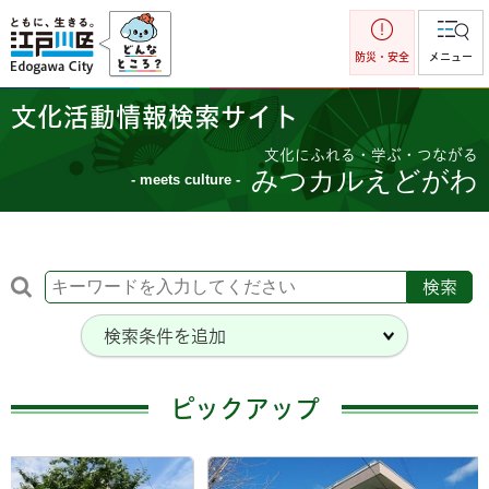
江戸川区
防災・安全
メニュー
文化活動情報検索サイト
文化にふれる・学ぶ・つながる
みつカルえどがわ
- meets culture -
検索条件を追加
ピックアップ