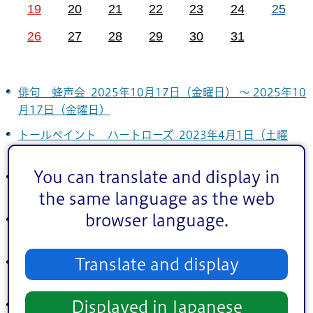
19
20
21
22
23
24
25
26
27
28
29
30
31
俳句 蜂声会 2025年10月17日（金曜日） ～ 2025年10
月17日（金曜日）
トールペイント ハートローズ 2023年4月1日（土曜
日） ～ 2027年3月31日（水曜日）
You can translate and display in
江戸川女声合唱団 2024年11月14日（木曜日） ～ 2027
年4月1日（木曜日）
the same language as the web
browser language.
江戸川区「楽しい！英会話」 2024年11月24日（日曜
日） ～ 2027年3月28日（日曜日）
Translate and display
楽しみま書の会 2025年1月21日（火曜日） ～ 2027年3
月31日（水曜日）
Displayed in Japanese
表千家茶道「淡水会」 2025年3月4日（火曜日） ～