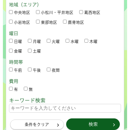
地域（エリア）
中央地区
小松川・平井地区
葛西地区
小岩地区
東部地区
鹿骨地区
曜日
日曜
月曜
火曜
水曜
木曜
金曜
土曜
時間帯
午前
午後
夜間
費用
有
無
キーワード検索
条件をクリア