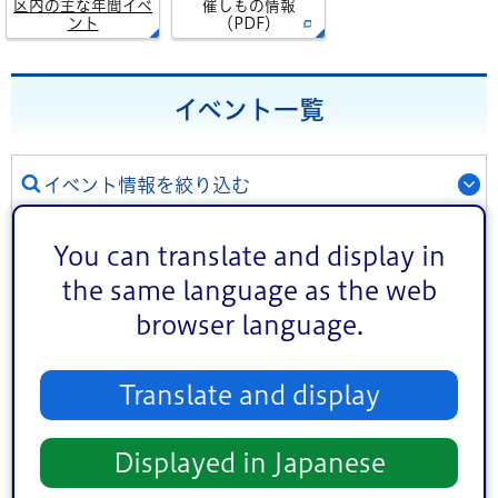
区内の主な年間イベ
催しもの情報
ント
（PDF）
イベント一覧
イベント情報を絞り込む
ジャンル
You can translate and display in
講演・講座・教室
お祭り
the same language as the web
スポーツ
文化・芸術
browser language.
健康
相談
その他
Translate and display
対象者
Displayed in Japanese
子ども向け
熟年者向け
事業者向け