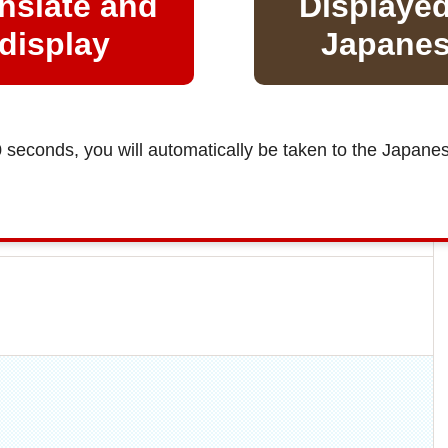
nslate and
Displayed
display
Japane
0 seconds, you will automatically be taken to the Japane