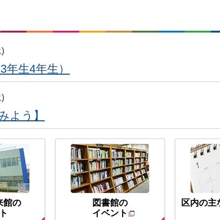
)
3年生4年生）
)
みよう】
来館の
図書館の
区内の主
ト
イベント