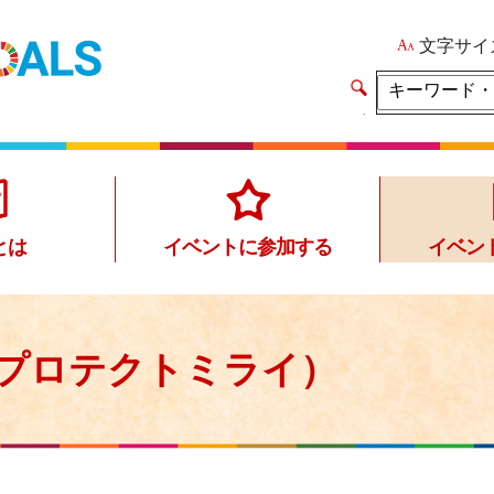
文字サイ
イ
ト
内
検
索
とは
イベントに参加する
イベン
プロテクトミライ）