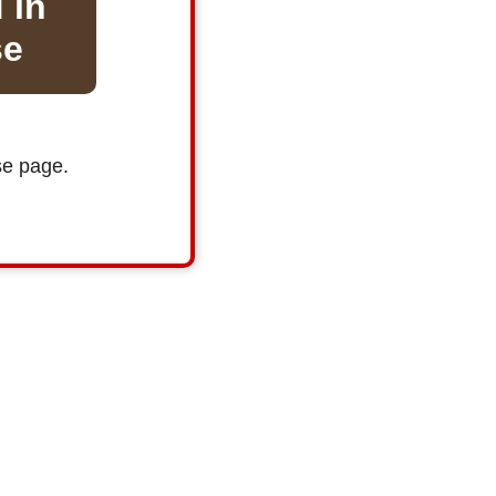
 in
se
se page.