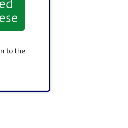
yed
ese
n to the