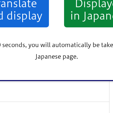
ranslate
Displa
d display
in Japan
0 seconds, you will automatically be take
Japanese page.