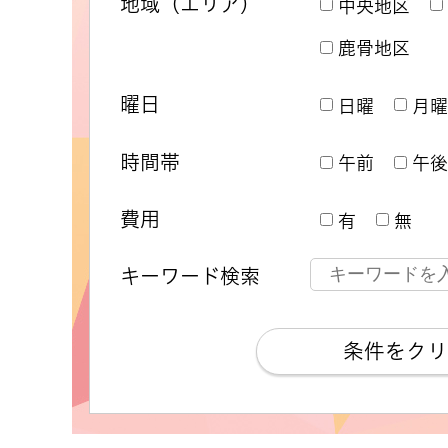
地域（エリア）
中央地区
鹿骨地区
曜日
日曜
月曜
時間帯
午前
午後
費用
有
無
キーワード検索
条件をクリ