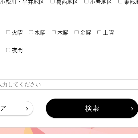
小松川・平井地区
葛西地区
小岩地区
東部
火曜
水曜
木曜
金曜
土曜
夜間
ア