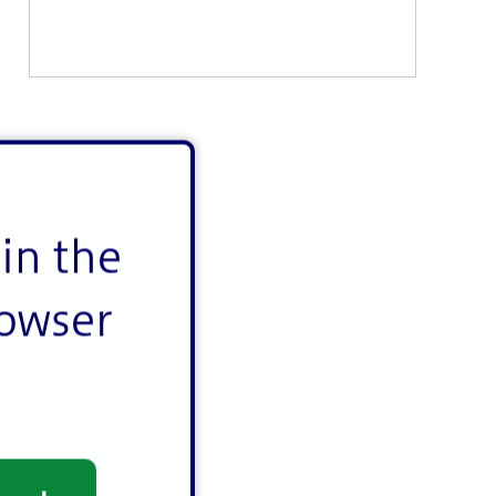
in the
rowser