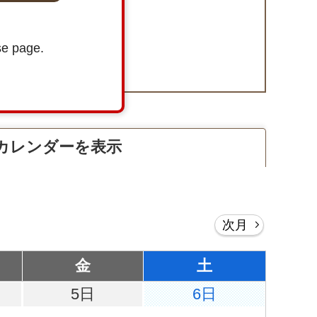
se page.
カレンダーを表示
次月
金
土
5日
6日