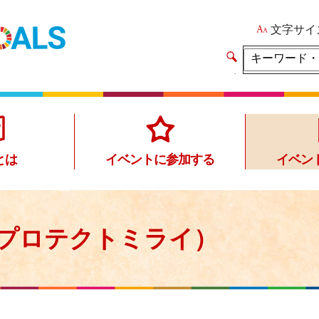
文字サイ
イ
ト
内
検
索
とは
イベントに参加する
イベン
プロテクトミライ）