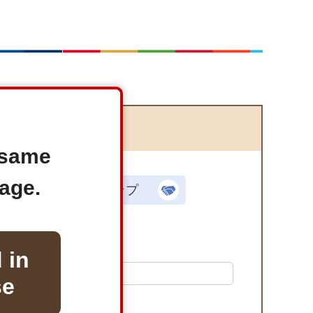
e same
age.
パートナーシップ
 in
se