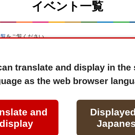
イベント一覧
一覧
をご覧ください。
an translate and display in th
guage as the web browser langu
豊かさ
地球
平和
中・高生向け
nslate and
Displayed
display
Japane