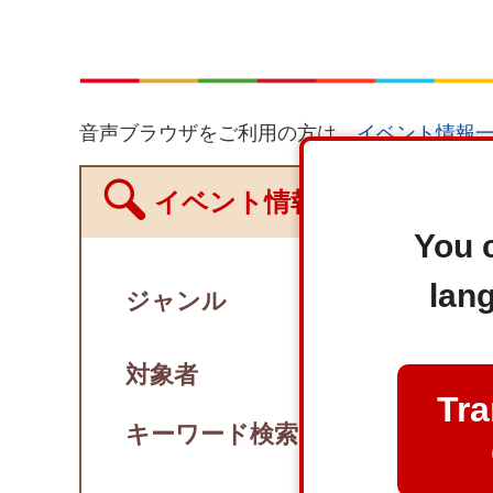
音声ブラウザをご利用の方は、
イベント情報
イベント情報を絞り込む
You c
lan
ジャンル
ひと
対象者
小学生向け
Tra
キーワード検索