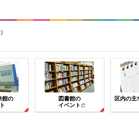
)
来館の
図書館の
区内の主
ト
イベント