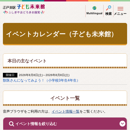
江戸川区子ども未来館 ふしぎやおどろきの探
Multilingual
検索
メニュー
イベントカレンダー（子ども未来館）
本日の主なイベント
開催日
2026年8月8日(土)～2026年8月8日(土)
獣医さんになってみよう！（小学校3年生4年生）
イベント一覧
音声ブラウザをご利用の方は、
イベント情報一覧
をご覧ください。
開
イベント情報を絞り込む