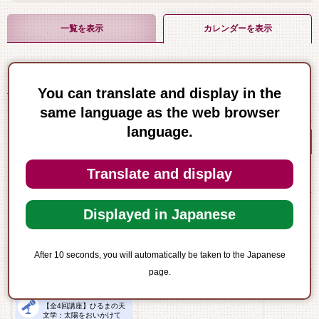
一覧を表示
カレンダーを表示
6
You can translate and display in the
前月
2026年
月
次月
same language as the web browser
language.
日
月
1日
Translate and display
7日
8日
Displayed in Japanese
14日
15日
After 10 seconds, you will automatically be taken to the Japanese
page.
21日
22日
【全4回講座】ひるまの天
文学：太陽をおいかけて