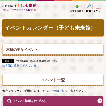
江戸川区子ども未来館 ふしぎやおどろきの探
Multilingual
検索
メニュー
イベントカレンダー（子ども未来館）
本日の主なイベント
開催日
2026年8月6日(木)～2026年8月6日(木)
生き物は細胞でできている
イベント一覧
音声ブラウザをご利用の方は、
イベント情報一覧
をご覧ください。
開
イベント情報を絞り込む