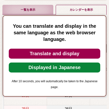
一覧を表示
カレンダーを表示
You can translate and display in the
5
same language as the web browser
前月
2025年
月
次月
language.
日
月
Translate and display
Displayed in Japanese
4日
みどりの日
5日
こどもの日
6
After 10 seconds, you will automatically be taken to the Japanese
11日
12日
page.
18日
19日
25日
26日