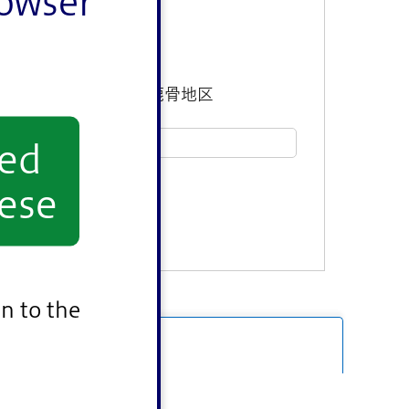
rowser
東部地区
鹿骨地区
yed
ese
n to the
カレンダーを表示