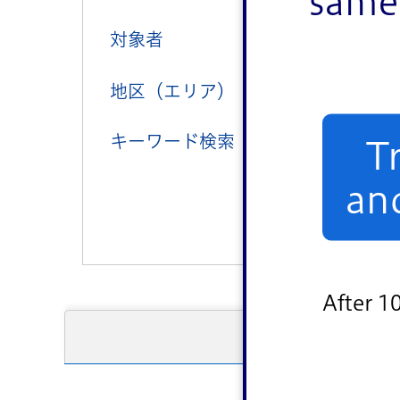
same 
対象者
子ども向け
地区（エリア）
中央地区
キーワード検索
T
an
After 1
一覧を表示