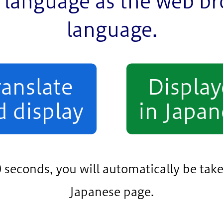
language as the web b
熟年者向け
事業者向け
language.
小松川・平井地区
葛西地区
小岩地区
ranslate
Displa
d display
in Japan
条件をクリア
0 seconds, you will automatically be take
Japanese page.