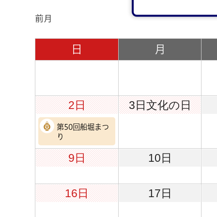
前月
日
月
2日
3日
文化の日
第50回船堀まつ
り
9日
10日
16日
17日