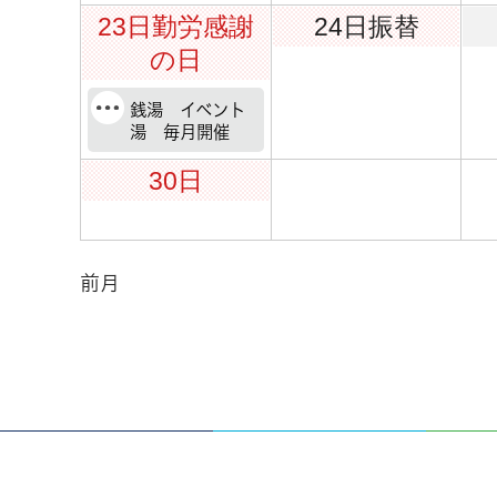
23日
勤労感謝
24日
振替
の日
銭湯 イベント
湯 毎月開催
30日
前月