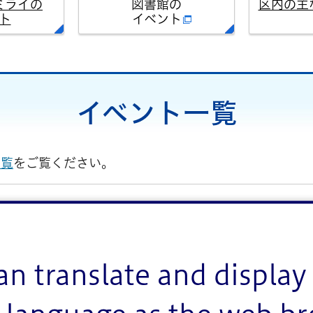
ミライの
図書館の
区内の主
ト
イベント
イベント一覧
一覧
をご覧ください。
室
お祭り
スポーツ
an translate and display 
相談
その他