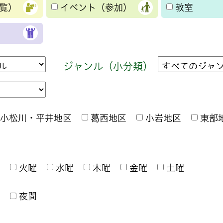
覧）
イベント（参加）
教室
ジャンル（小分類）
小松川・平井地区
葛西地区
小岩地区
東部
火曜
水曜
木曜
金曜
土曜
夜間