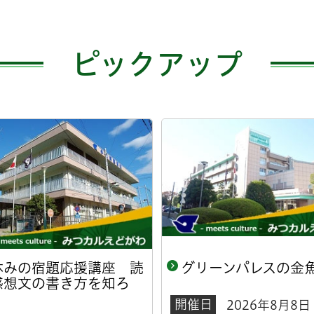
ピックアップ
休みの宿題応援講座 読
グリーンパレスの金
感想文の書き方を知ろ
！
開催日
2026年8月8日