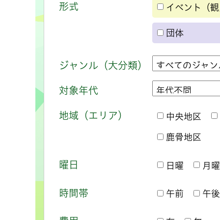
形式
イベント（観
団体
ジャンル（大分類）
対象年代
地域（エリア）
中央地区
鹿骨地区
曜日
日曜
月曜
時間帯
午前
午後