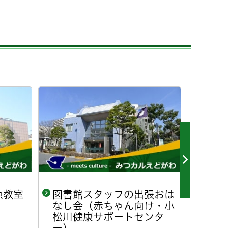
魚教室
図書館スタッフの出張おは
おは
なし会（赤ちゃん向け・小
会ス
松川健康サポートセンタ
るパ
ー）