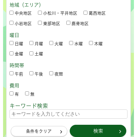
地域（エリア）
中央地区
小松川・平井地区
葛西地区
小岩地区
東部地区
鹿骨地区
曜日
日曜
月曜
火曜
水曜
木曜
金曜
土曜
時間帯
午前
午後
夜間
費用
有
無
キーワード検索
条件をクリア