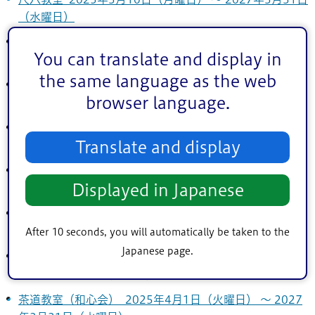
（水曜日）
華道・茶道教室「彩」 2025年3月31日（月曜日） ～
You can translate and display in
2027年3月30日（火曜日）
the same language as the web
短歌サークル みどりの会（短歌教室） 2025年4月1日
browser language.
（火曜日） ～ 2027年3月31日（水曜日）
短歌の指導 2025年4月1日（火曜日） ～ 2027年3月31
Translate and display
日（水曜日）
日本舞踊にチャレンジする会 2025年4月1日（火曜日）
Displayed in Japanese
～ 2027年3月30日（火曜日）
琴麗会（きんれいかい） 2025年4月1日（火曜日） ～
2027年3月31日（水曜日）
After 10 seconds, you will automatically be taken to the
Japanese page.
ペン習字・実用書道の指導 2025年4月1日（火曜日） ～
2027年3月30日（火曜日）
茶道教室（和心会） 2025年4月1日（火曜日） ～ 2027