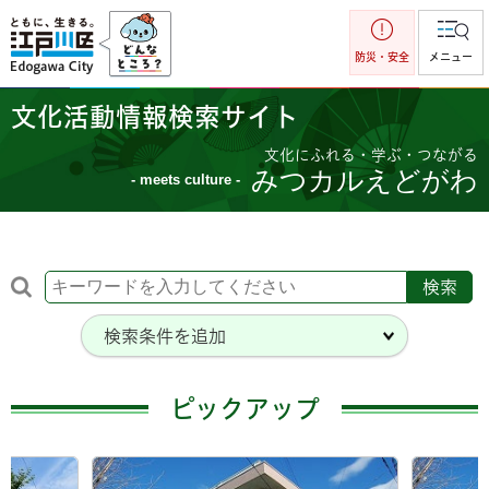
江戸川区
防災・安全
メニュー
文化活動情報検索サイト
文化にふれる・学ぶ・つながる
みつカルえどがわ
- meets culture -
検索条件を追加
ピックアップ