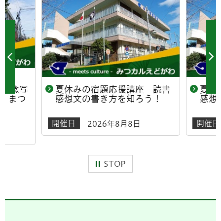
年記念写
夏休みの宿題応援講座 読書
夏休
！まつ
感想文の書き方を知ろう！
感想
開催日
開催日
2026年8月8日
日
STOP