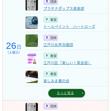
団体
プラチナポップス倶楽部
教室
トールペイント ハートローズ
団体
26
江戸川女声合唱団
日
（土曜日）
教室
江戸川区「楽しい！英会話」
教室
楽しみま書の会
もっと見る
団体