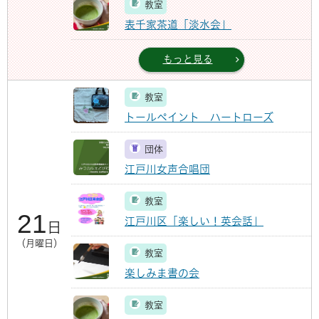
教室
表千家茶道「淡水会」
もっと見る
教室
トールペイント ハートローズ
団体
江戸川女声合唱団
教室
21
江戸川区「楽しい！英会話」
日
（月曜日）
教室
楽しみま書の会
教室