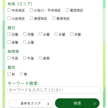
地域（エリア）
中央地区
小松川・平井地区
葛西地区
小岩地区
東部地区
鹿骨地区
曜日
日曜
月曜
火曜
水曜
木曜
金曜
土曜
時間帯
午前
午後
夜間
費用
有
無
キーワード検索
条件をクリア