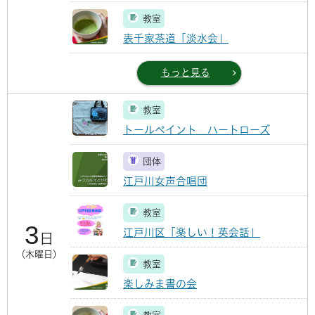
教室
表千家茶道「淡水会」
もっと見る
教室
トールペイント ハートローズ
団体
江戸川女声合唱団
教室
3
江戸川区「楽しい！英会話」
日
（木曜日）
教室
楽しみま書の会