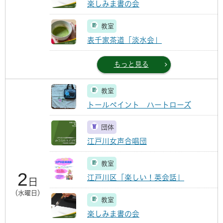
楽しみま書の会
教室
表千家茶道「淡水会」
もっと見る
教室
トールペイント ハートローズ
団体
江戸川女声合唱団
教室
2
江戸川区「楽しい！英会話」
日
（水曜日）
教室
楽しみま書の会