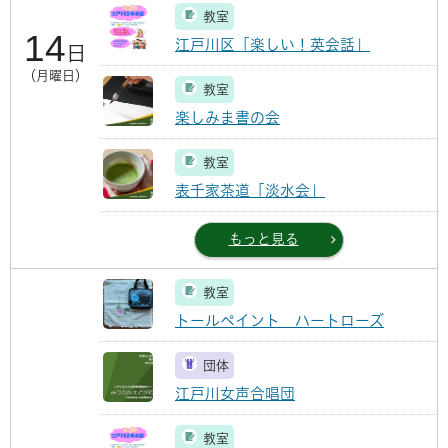
教室
14
江戸川区「楽しい！英会話」
日
（月曜日）
教室
楽しみま書の会
教室
表千家茶道「淡水会」
もっと見る
教室
トールペイント ハートローズ
団体
江戸川女声合唱団
教室