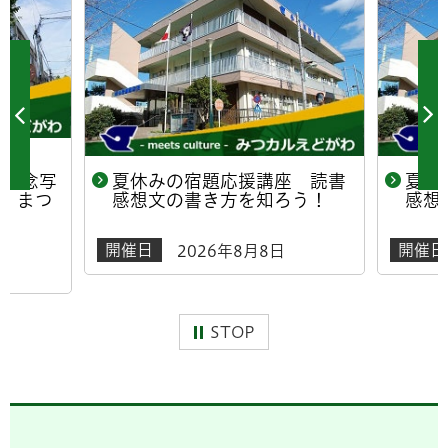
年記念写
夏休みの宿題応援講座 読書
夏休
！まつ
感想文の書き方を知ろう！
感想
開催日
開催日
2026年8月8日
日
STOP