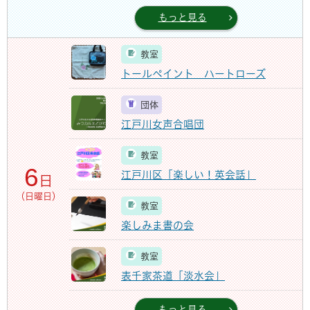
もっと見る
教室
トールペイント ハートローズ
団体
江戸川女声合唱団
教室
6
江戸川区「楽しい！英会話」
日
（日曜日）
教室
楽しみま書の会
教室
表千家茶道「淡水会」
もっと見る