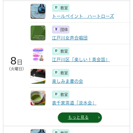
教室
トールペイント ハートローズ
団体
江戸川女声合唱団
教室
8
江戸川区「楽しい！英会話」
日
（火曜日）
教室
楽しみま書の会
教室
表千家茶道「淡水会」
もっと見る