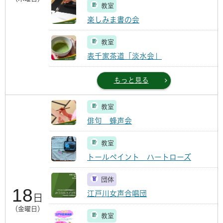
教室
楽しみま書の会
教室
表千家茶道「淡水会」
もっと見る
教室
俳句 蜂声会
教室
トールペイント ハートローズ
団体
18
江戸川女声合唱団
日
（金曜日）
教室