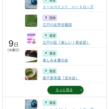
教室
トールペイント ハートローズ
団体
江戸川女声合唱団
教室
9
江戸川区「楽しい！英会話」
日
（水曜日）
教室
楽しみま書の会
教室
表千家茶道「淡水会」
もっと見る
教室