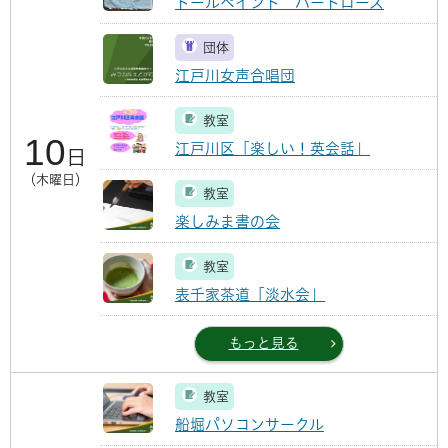
トールペイント ハートローズ
団体
江戸川女声合唱団
教室
10
江戸川区「楽しい！英会話」
日
（木曜日）
教室
楽しみま書の会
教室
表千家茶道「淡水会」
もっと見る
教室
船堀パソコンサークル