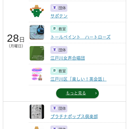
団体
サボテン
教室
28
トールペイント ハートローズ
日
（月曜日）
団体
江戸川女声合唱団
教室
江戸川区「楽しい！英会話」
もっと見る
団体
プラチナポップス倶楽部