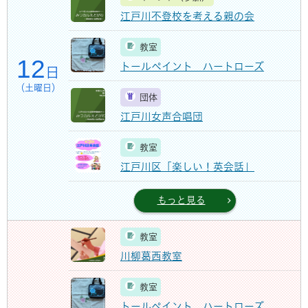
江戸川不登校を考える親の会
教室
12
トールペイント ハートローズ
日
（土曜日）
団体
江戸川女声合唱団
教室
江戸川区「楽しい！英会話」
もっと見る
教室
川柳葛西教室
教室
トールペイント ハートローズ