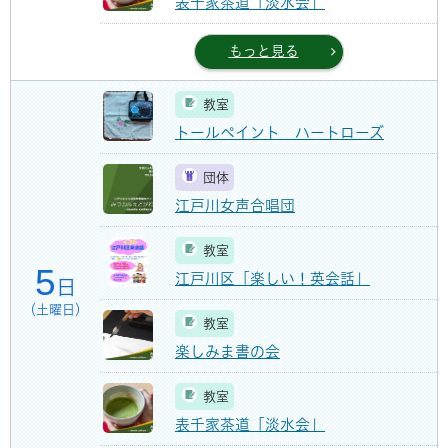
表千家茶道「淡水会」
もっと見る
教室
トールペイント ハートローズ
団体
江戸川女声合唱団
教室
5
江戸川区「楽しい！英会話」
日
（土曜日）
教室
楽しみま書の会
教室
表千家茶道「淡水会」