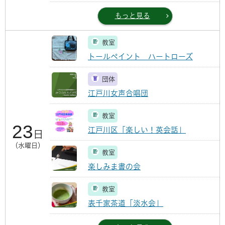
もっと見る
教室
トールペイント ハートローズ
団体
江戸川女声合唱団
教室
23
江戸川区「楽しい！英会話」
日
（水曜日）
教室
楽しみま書の会
教室
表千家茶道「淡水会」