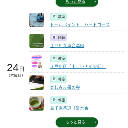
もっと見る
教室
トールペイント ハートローズ
団体
江戸川女声合唱団
教室
24
江戸川区「楽しい！英会話」
日
（木曜日）
教室
楽しみま書の会
教室
表千家茶道「淡水会」
もっと見る