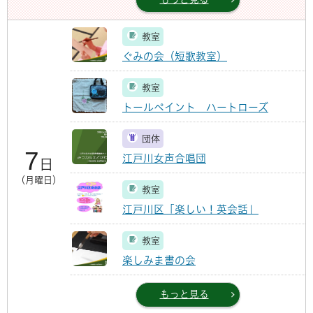
教室
ぐみの会（短歌教室）
教室
トールペイント ハートローズ
団体
7
江戸川女声合唱団
日
（月曜日）
教室
江戸川区「楽しい！英会話」
教室
楽しみま書の会
もっと見る