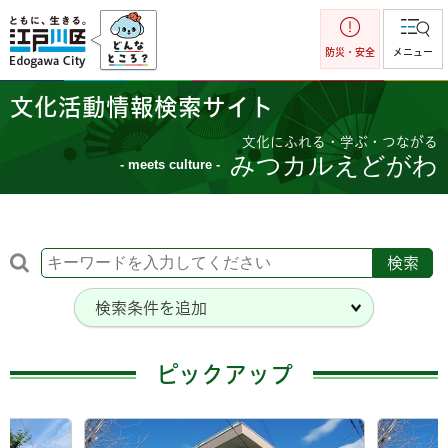
江戸川区
防災・安全
メニュー
文化活動情報検索サイト
文化にふれる・学ぶ・つながる
みつカルえどがわ
- meets culture -
検索条件を追加
ピックアップ