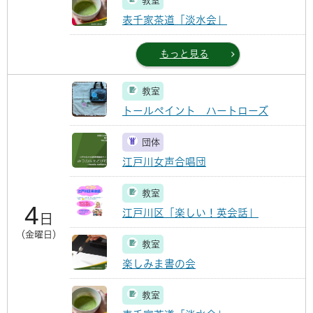
教室
表千家茶道「淡水会」
もっと見る
教室
トールペイント ハートローズ
団体
江戸川女声合唱団
教室
4
江戸川区「楽しい！英会話」
日
（金曜日）
教室
楽しみま書の会
教室