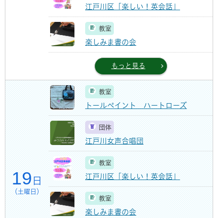
江戸川区「楽しい！英会話」
教室
楽しみま書の会
もっと見る
教室
トールペイント ハートローズ
団体
江戸川女声合唱団
教室
19
江戸川区「楽しい！英会話」
日
（土曜日）
教室
楽しみま書の会