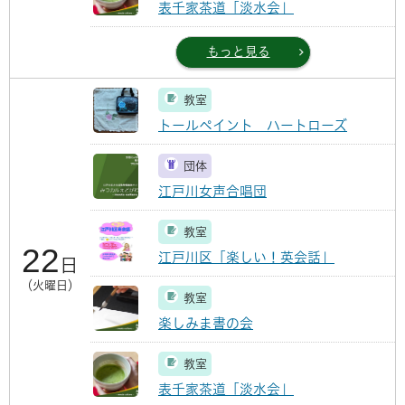
表千家茶道「淡水会」
もっと見る
教室
トールペイント ハートローズ
団体
江戸川女声合唱団
教室
22
江戸川区「楽しい！英会話」
日
（火曜日）
教室
楽しみま書の会
教室
表千家茶道「淡水会」