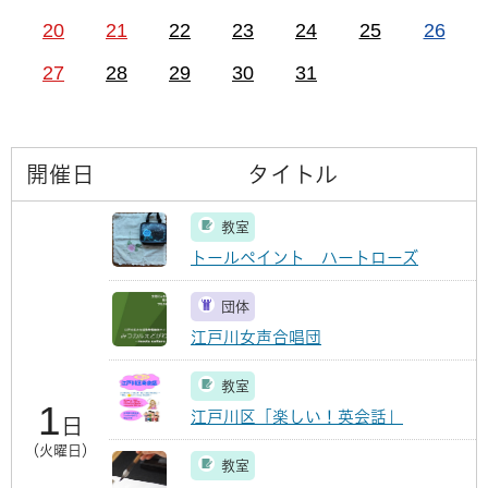
20
21
22
23
24
25
26
27
28
29
30
31
開催日
タイトル
教室
トールペイント ハートローズ
団体
江戸川女声合唱団
教室
1
江戸川区「楽しい！英会話」
日
（火曜日）
教室