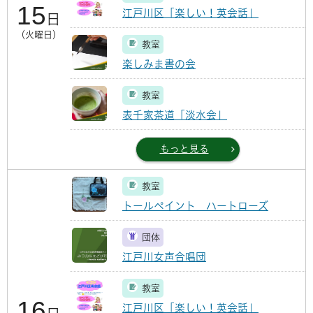
15
江戸川区「楽しい！英会話」
日
（火曜日）
教室
楽しみま書の会
教室
表千家茶道「淡水会」
もっと見る
教室
トールペイント ハートローズ
団体
江戸川女声合唱団
教室
16
江戸川区「楽しい！英会話」