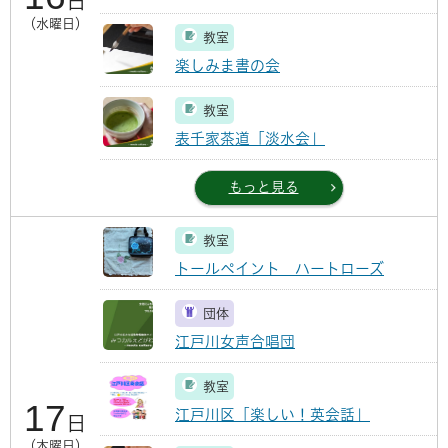
日
（水曜日）
教室
楽しみま書の会
教室
表千家茶道「淡水会」
もっと見る
教室
トールペイント ハートローズ
団体
江戸川女声合唱団
教室
17
江戸川区「楽しい！英会話」
日
（木曜日）