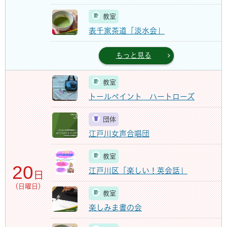
教室
表千家茶道「淡水会」
もっと見る
教室
トールペイント ハートローズ
団体
江戸川女声合唱団
教室
20
江戸川区「楽しい！英会話」
日
（日曜日）
教室
楽しみま書の会